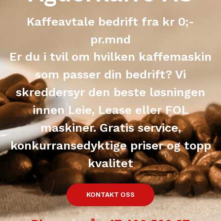
Kaffeavtale bedrift fra kr 0;-
pr.mnd
Er du i tvil om hvilken kaffemaskin
som passer din bedrift? Vi
skreddersyr den beste løsningen
innen Leie, Lease eller FOL
maskiner. Gratis service,
konkurransedyktige priser og topp
kvalitet
KONTAKT OSS