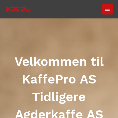
Hopp
MAI
rett
MEN
til
innholdet
Velkommen til
KaffePro AS
Tidligere
Agderkaffe AS