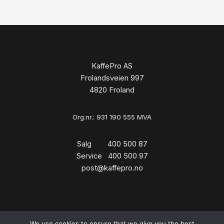
KaffePro AS
Frolandsveien 997
4820 Froland
Org.nr.: 931 190 555 MVA
Salg 400 500 87
Service 400 500 97
post@kaffepro.no
We use cookies to ensure that we give you the best