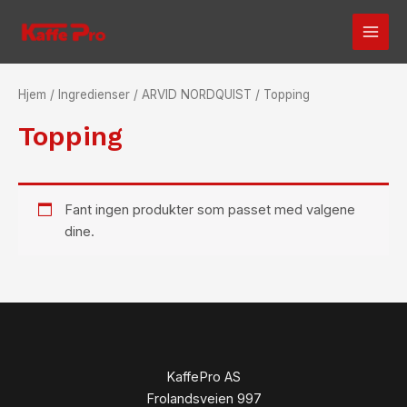
Hopp
MAI
rett
MEN
til
innholdet
Hjem
/
Ingredienser
/
ARVID NORDQUIST
/ Topping
Topping
Fant ingen produkter som passet med valgene
dine.
KaffePro AS
Frolandsveien 997